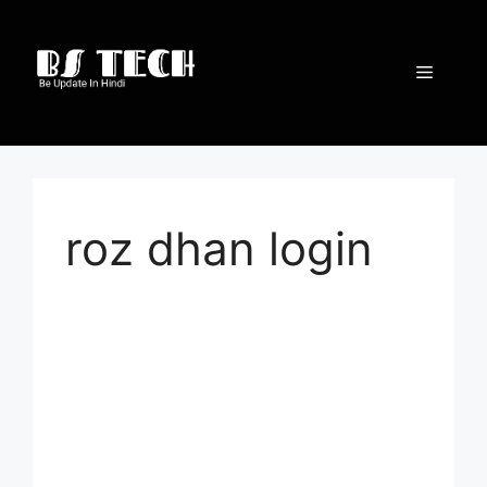
Skip
to
content
Menu
roz dhan login